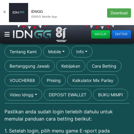
×
IDNGG
Download
IDNGG Mobile App
MASUK
DAFTAR
Tentang Kami
Mobile
Info
Bertanggung Jawab
Kebijakan
Cara Betting
VOUCHER88
Phising
Kalkulator Mix Parlay
Video Idngg
DEPOSIT EWALLET
BUKU MIMPI
Pastikan anda sudah login terlebih dahulu untuk
memulai panduan cara betting berikut:
1. Setelah login, pilih menu game E-sport pada