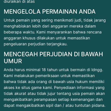
diuraikan di atas
MENGELOLA PERMAINAN ANDA
Untuk pemain yang sering menikmati judi, tidak jarang
menghabiskan lebih dari anggaran mereka dalam
beberapa waktu. Kami menyarankan bahwa rencana
anggaran khusus dilakukan untuk memastikan
pengeluaran perjudian terjangkau.
MENCEGAH PERJUDIAN DI BAWAH
UMUR
Anda harus minimal 18 tahun untuk bermain di Idngg.
Kami melakukan pemeriksaan untuk memastikan
bahwa tidak ada orang di bawah usia hukum memiliki
akses ke situs game kami. Penyediaan informasi yang
tidak akurat atau tidak jujur tentang usia pemain akan
mengakibatkan perampasan setiap kemenangan dan
dapat mengakibatkan sipil dan / atau tuntutan pidana.