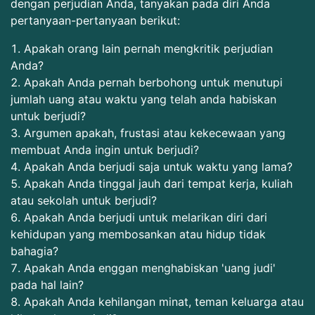
dengan perjudian Anda, tanyakan pada diri Anda
pertanyaan-pertanyaan berikut:
Apakah orang lain pernah mengkritik perjudian
Anda?
Apakah Anda pernah berbohong untuk menutupi
jumlah uang atau waktu yang telah anda habiskan
untuk berjudi?
Argumen apakah, frustasi atau kekecewaan yang
membuat Anda ingin untuk berjudi?
Apakah Anda berjudi saja untuk waktu yang lama?
Apakah Anda tinggal jauh dari tempat kerja, kuliah
atau sekolah untuk berjudi?
Apakah Anda berjudi untuk melarikan diri dari
kehidupan yang membosankan atau hidup tidak
bahagia?
Apakah Anda enggan menghabiskan 'uang judi'
pada hal lain?
Apakah Anda kehilangan minat, teman keluarga atau