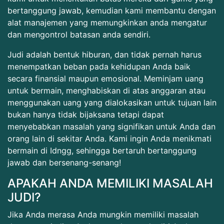
bertanggung jawab, kemudian kami membantu dengan
alat manajemen yang memungkinkan anda mengatur
dan mengontrol batasan anda sendiri.
Judi adalah bentuk hiburan, dan tidak pernah harus
menempatkan beban pada kehidupan Anda baik
secara finansial maupun emosional. Meminjam uang
untuk bermain, menghabiskan di atas anggaran atau
menggunakan uang yang dialokasikan untuk tujuan lain
bukan hanya tidak bijaksana tetapi dapat
menyebabkan masalah yang signifikan untuk Anda dan
orang lain di sekitar Anda. Kami ingin Anda menikmati
bermain di Idngg, sehingga bertaruh bertanggung
jawab dan bersenang-senang!
APAKAH ANDA MEMILIKI MASALAH
JUDI?
Jika Anda merasa Anda mungkin memiliki masalah