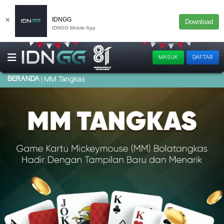
×
IDNGG
Download
IDNGG Mobile App
MASUK
DAFTAR
BERANDA
MM Tangkas